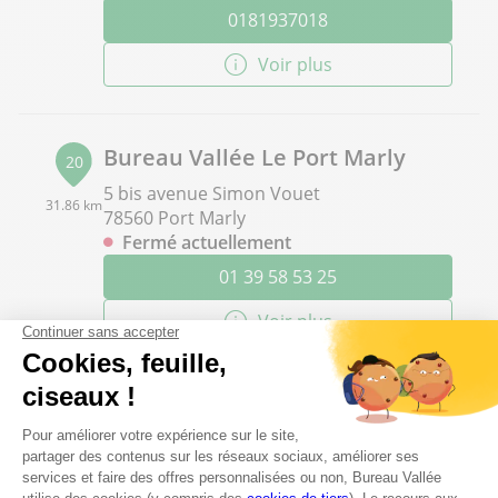
0181937018
Voir plus
Bureau Vallée Le Port Marly
20
5 bis avenue Simon Vouet
31.86 km
78560 Port Marly
Fermé actuellement
01 39 58 53 25
Voir plus
Bureau Vallée Villeparisis
21
Avenue Jean Monnet - ZAC de l'Ambresis
33.21 km
77270 Villeparisis