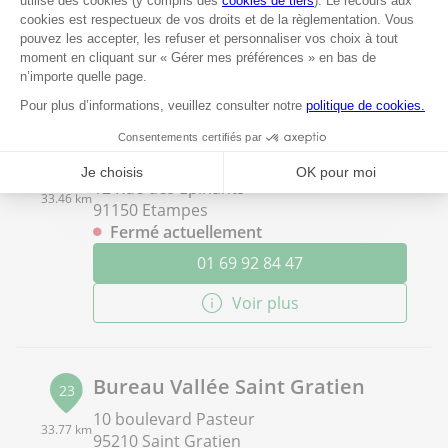
Fermé actuellement
01 60 93 91 05
Voir plus
Bureau Vallée Etampes
22
12 Rue des Epinants
33.46 km
91150 Etampes
Fermé actuellement
01 69 92 84 47
Voir plus
Bureau Vallée Saint Gratien
23
10 boulevard Pasteur
33.77 km
95210 Saint Gratien