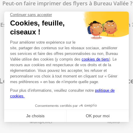
Peut-on faire imprimer des flyers à Bureau Vallée ?
Est-il possible de faire des photocopies en magasin 
Proposez-vous un service d'impression ?
Les magasins Bureau Vallée en Franc
Lille
Nantes
Lyon
Nîmes
Marseille
Paris
Montpellier
Reims