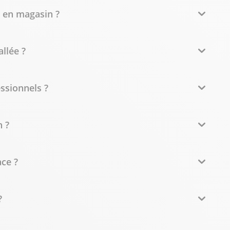
e en magasin ?
llée ?
essionnels ?
 ?
ce ?
?