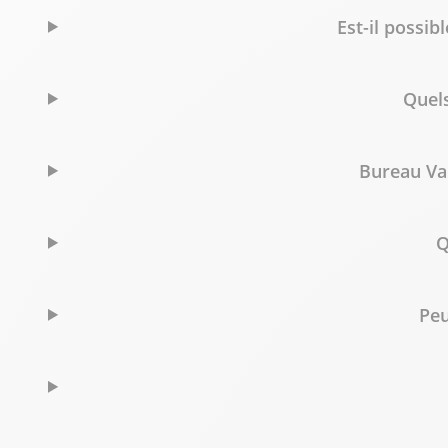
Est-il possi
Quels
Bureau Val
Q
Peu