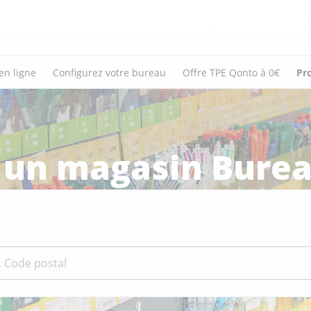
en ligne
Configurez votre bureau
Offre TPE Qonto à 0€
Pr
 un magasin Burea