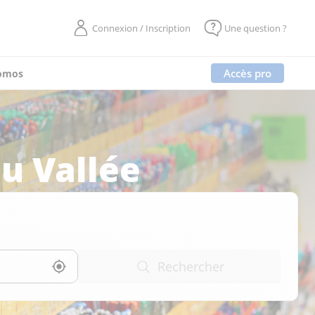
Connexion / Inscription
Une question ?
Accès pro
omos
u Vallée
Rechercher
Utiliser ma position