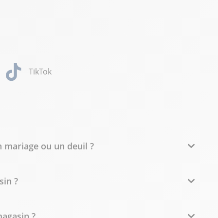
TikTok
mariage ou un deuil ?
sin ?
magasin ?