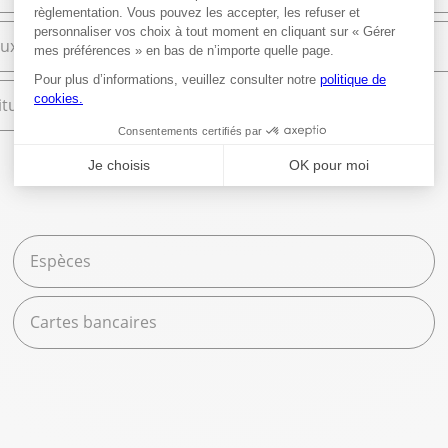
ux
Librairie
tures scolaires
Espèces
Cartes bancaires