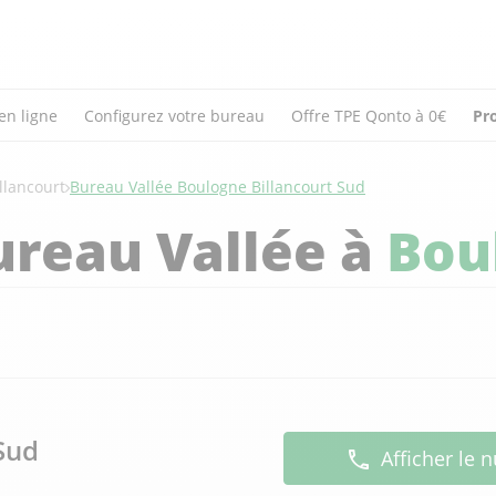
en ligne
Configurez votre bureau
Offre TPE Qonto à 0€
Pr
llancourt
Bureau Vallée Boulogne Billancourt Sud
ureau Vallée à
Bou
Sud
Afficher le