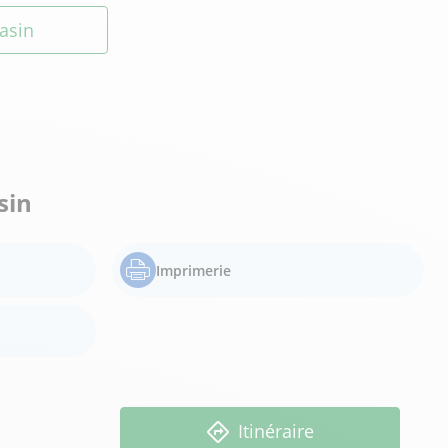
asin
sin
Imprimerie
Itinéraire