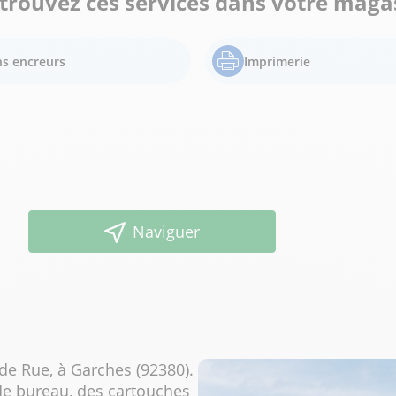
trouvez ces services dans votre maga
s encreurs
Imprimerie
Naviguer
de Rue, à Garches (92380).
 de bureau, des cartouches