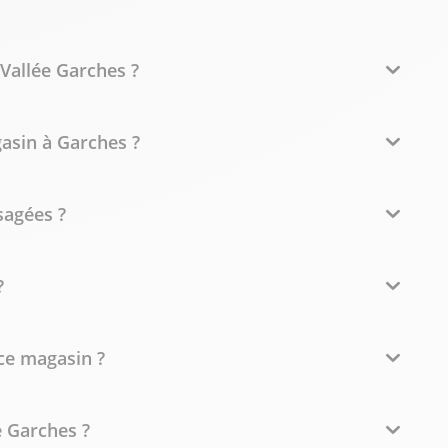
Vallée Garches ?
asin à Garches ?
sagées ?
?
ce magasin ?
e Garches ?