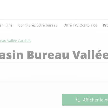
en ligne
Configurez votre bureau
Offre TPE Qonto à 0€
Pr
eau Vallée Garches
asin Bureau Vallé
Afficher le