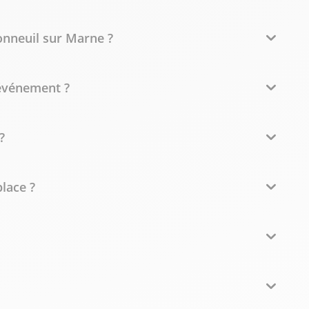
Bonneuil sur Marne ?
événement ?
?
place ?