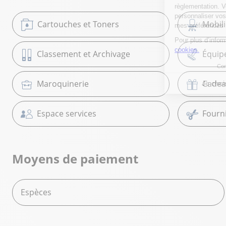
Cartouches et Toners
Mobil
Classement et Archivage
Équip
Maroquinerie
Cadea
Espace services
Fourni
Moyens de paiement
Espèces