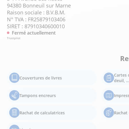
94380 Bonneuil sur Marne
Raison sociale : B.V.B.M.
N° TVA : FR25879103406
SIRET : 87910340600010
Fermé actuellement
Trustpilot
Re
Cartes 
Couvertures de livres
deuil, ..
Tampons encreurs
Impress
Rachat de calculatrices
Rachat 