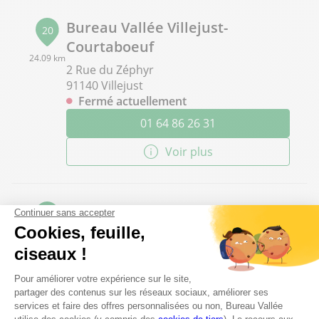
Bureau Vallée Villejust-
20
Courtaboeuf
24.09 km
2 Rue du Zéphyr
91140 Villejust
Fermé actuellement
01 64 86 26 31
Voir plus
Bureau Vallée Sainte Geneviève
21
des Bois
25.77 km
3 Rue de la Remise Neuve - ZI la Croix
Blanche
91700 Sainte Geneviève des Bois
Fermé actuellement