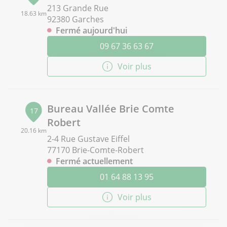
213 Grande Rue
18.63 km
92380 Garches
Fermé aujourd'hui
09 67 36 63 67
Voir plus
Bureau Vallée Brie Comte
17
Robert
20.16 km
2-4 Rue Gustave Eiffel
77170 Brie-Comte-Robert
Fermé actuellement
01 64 88 13 95
Voir plus