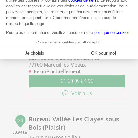
01 69 46 53 00
Voir plus
Bureau Vallée Mareuil les
22
Meaux
33.56 km
320 rue de la Butte aux Lièvres
77100 Mareuil lès Meaux
Fermé actuellement
01 60 09 84 96
Voir plus
Bureau Vallée Les Clayes sous
23
Bois (Plaisir)
33.94 km
25 rue du Gros Caillou