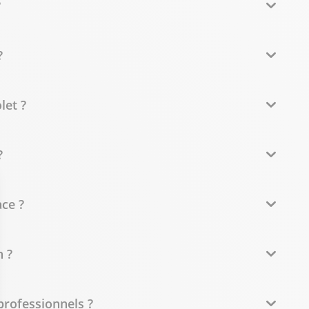
?
?
let ?
?
ce ?
 ?
professionnels ?