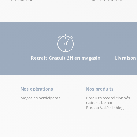
01 46 04 74 18
Voir p
Bureau Vallée Saint Gratien
13
10 boulevard Pasteur
15.2 km
95210 Saint Gratien
Retrait Gratuit 2H en magasin
Livraison
Fermé actuellement
01 34 16 67 94
Voir p
Nos opérations
Nos produits
Bureau Vallée Villeparisis
14
Magasins participants
Produits reconditionnés
Avenue Jean Monnet - ZAC de l'Ambresis
Guides d'achat
17 km
Bureau Vallée le blog
77270 Villeparisis
Fermé actuellement
01 60 93 91 05
Voir p