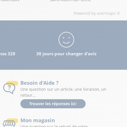
Powered by
evermaps ©
nos 320
30 jours pour changer d'avis
Besoin d'Aide ?
Une question sur un article, une livraison, un
retour...
Trouver les réponses ici
Mon magasin
Une question sur le retrait de votre