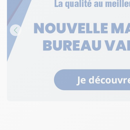
Fermé actuellement
09 87 00 50 26
Voir p
Bureau Vallée Paris 15 Sèvres-Leco
6
40 rue Lecourbe
8.97 km
75015 Paris 15
Fermé actuellement
06 38 72 77 11
Voir p
Bureau Vallée Montrouge
7
119 avenue de la République
10.01 km
92120 Montrouge
Fermé actuellement
01 81 89 41 08
Voir p