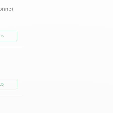
ronne)
lus
lus