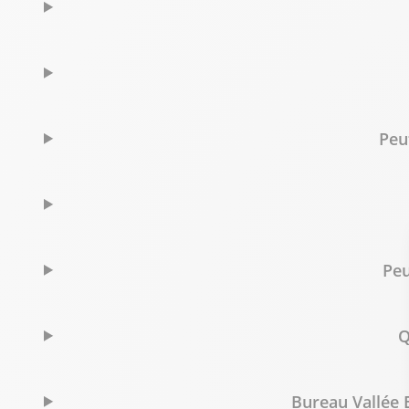
Bureau Vallée Asnières sur Seine
8
49 avenue de la Marne
11.36 km
92600 Asnières sur Seine
Fermé actuellement
Peu
01 47 33 03 90
Voir p
Bureau Vallée Bonneuil sur Marne
9
5-11 Avenue des Roses
12.25 km
Peu
94380 Bonneuil sur Marne
Fermé actuellement
01 43 39 79 47
Voir p
Q
Bureau Vallée Courbevoie
Bureau Vallée B
10