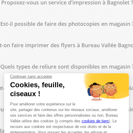
Proposez-vous un service d'impression à Bagnolet 
Est-il possible de faire des photocopies en magasin 
t-on faire imprimer des flyers à Bureau Vallée Bagno
lus
Quels types de reliure sont disponibles en magasin 
t-on commander des tampons personnalisés sur pla
lus
uelles fournitures de bureau trouve-t-on en magasin
agnolet propose-t-il des tarifs spécifiques pour les 