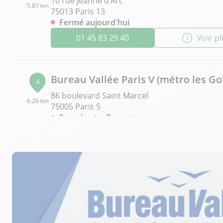
10 rue Jeanne d'Arc
5.87 km
75013 Paris 13
Fermé aujourd'hui
01 45 83 29 40
Voir p
Bureau Vallée Paris V (métro les Go
4
86 boulevard Saint Marcel
6.26 km
75005 Paris 5
Fermé actuellement
09 86 56 21 22
Voir p
Bureau Vallée Paris 9 (métro Place 
5
Clichy)
7.38 km
96, Rue d'Amsterdam
75009 Paris 9