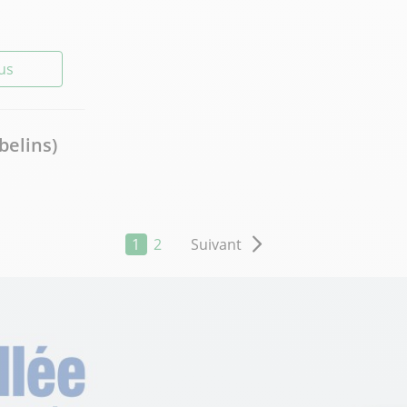
lus
belins)
lus
1
2
Suivant
de