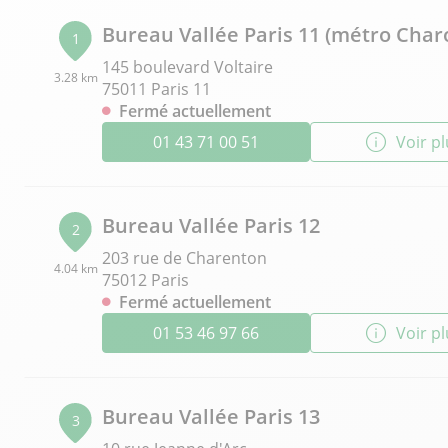
Bureau Vallée Paris 11 (métro Cha
1
145 boulevard Voltaire
3.28 km
75011 Paris 11
Fermé actuellement
01 43 71 00 51
Voir p
Bureau Vallée Paris 12
2
203 rue de Charenton
4.04 km
75012 Paris
Fermé actuellement
01 53 46 97 66
Voir p
Bureau Vallée Paris 13
3