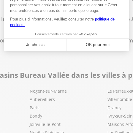
 les horaires d'ouverture du magasin Bureau Vallée 
lus
e commander en ligne et de retirer sa commande en m
t Sud
sins Bureau Vallée dans les villes à 
lus
Nogent-sur-Marne
Le Perreux-
Aubervilliers
Villemomble
Paris
Drancy
t
Bondy
Ivry-sur-Sei
Joinville-le-Pont
Maisons-Alfo
Neuilly-Plaisance
Les Pavillon