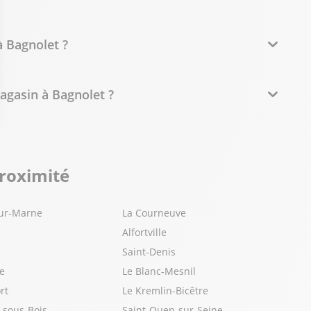
à Bagnolet ?
agasin à Bagnolet ?
proximité
sur-Marne
La Courneuve
Alfortville
Saint-Denis
ne
Le Blanc-Mesnil
rt
Le Kremlin-Bicêtre
s-sous-Bois
Saint-Ouen-sur-Seine