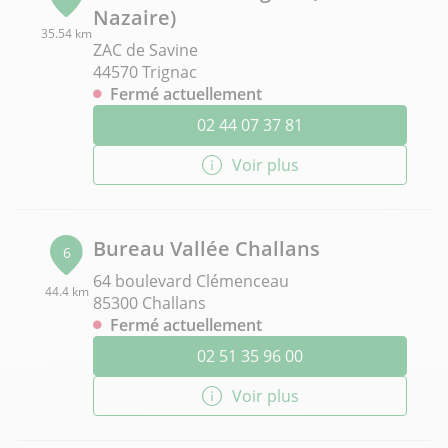
Nazaire)
35.54 km
ZAC de Savine
44570 Trignac
Fermé actuellement
02 44 07 37 81
Voir plus
Bureau Vallée Challans
6
64 boulevard Clémenceau
44.4 km
85300 Challans
Fermé actuellement
02 51 35 96 00
Voir plus