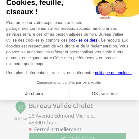
Voir plus
Bureau Vallée Bain de Bretagne
15
2 Allée de la Rance
68.62 km
35470 Bain de Bretagne
Fermé actuellement
02 30 22 00 55
Voir plus
Bureau Vallée Cholet
16
28 Avenue Edmond Michelet
70.93 km
49300 Cholet
Fermé actuellement