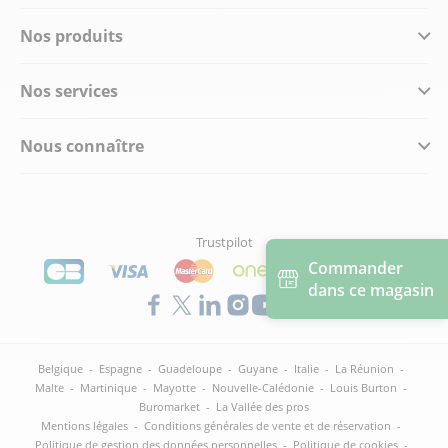
Nos produits
Nos services
Nous connaître
Trustpilot
Commander
dans ce magasin
Belgique
-
Espagne
-
Guadeloupe
-
Guyane
-
Italie
-
La Réunion
-
Malte
-
Martinique
-
Mayotte
-
Nouvelle-Calédonie
-
Louis Burton
-
Buromarket
-
La Vallée des pros
Mentions légales
-
Conditions générales de vente et de réservation
-
Politique de gestion des données personnelles
-
Politique de cookies
-