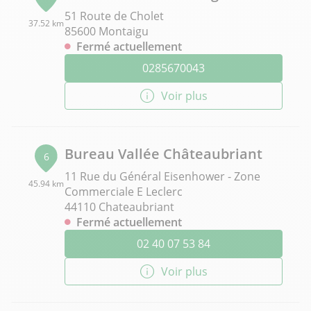
51 Route de Cholet
37.52 km
85600 Montaigu
Fermé actuellement
0285670043
Voir plus
Bureau Vallée Châteaubriant
6
11 Rue du Général Eisenhower - Zone
45.94 km
Commerciale E Leclerc
44110 Chateaubriant
Fermé actuellement
02 40 07 53 84
Voir plus