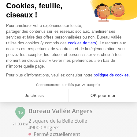
02 30 22 00 55
Voir plus
Bureau Vallée La Roche sur Yon
15
55, avenue Yitzhak Rabin
67.22 km
85000 La Roche sur Yon
Fermé actuellement
02 51 36 37 00
Voir plus
Bureau Vallée Angers
16
2 square de la Belle Etoile
71.03 km
49000 Angers
Fermé actuellement