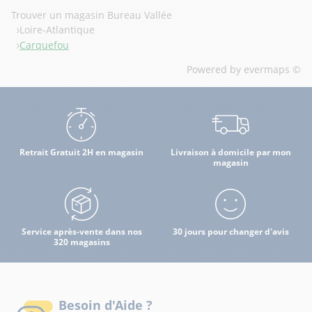
Trouver un magasin Bureau Vallée
Loire-Atlantique
Carquefou
Powered by
evermaps ©
Retrait Gratuit 2H en magasin
Livraison à domicile par mon
magasin
Service après-vente dans nos
30 jours pour changer d'avis
320 magasins
Besoin d'Aide ?