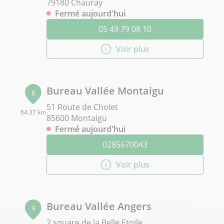
79180 Chauray
Fermé aujourd'hui
05 49 79 08 10
Voir plus
Bureau Vallée Montaigu
8
51 Route de Cholet
64.37 km
85600 Montaigu
Fermé aujourd'hui
0285670043
Voir plus
Bureau Vallée Angers
9
2 square de la Belle Etoile