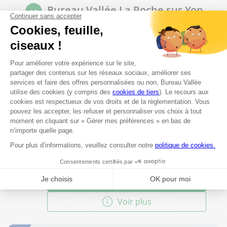
Bureau Vallée La Roche sur Yon
13
55, avenue Yitzhak Rabin
75.57 km
85000 La Roche sur Yon
Fermé aujourd'hui
02 51 36 37 00
Voir plus
Bureau Vallée Ancenis
14
79 rue des Lauriers Espace 23 Sud
78.37 km
44150 Ancenis-Saint-Géréon
Fermé aujourd'hui
02 55 08 00 15
Voir plus