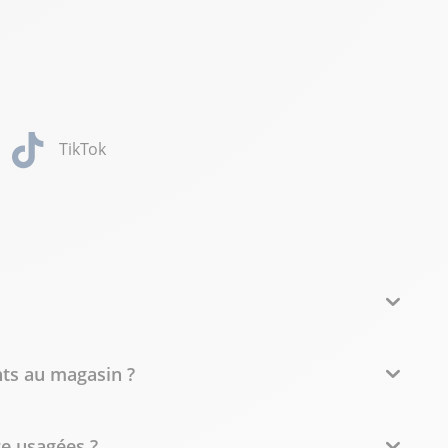
TikTok
nts au magasin ?
re usagées ?