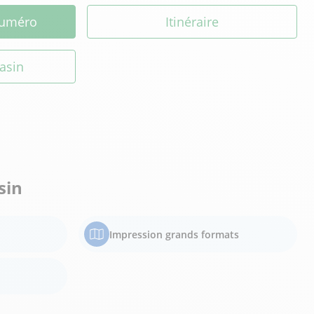
 numéro
Itinéraire
asin
sin
Impression grands formats