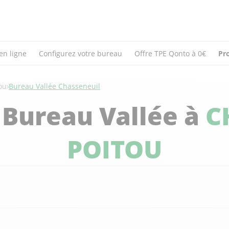
en ligne
Configurez votre bureau
Offre TPE Qonto à 0€
Pr
ou
Bureau Vallée Chasseneuil
 Bureau Vallée à
C
POITOU