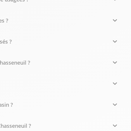
es ?
sés ?
Chasseneuil ?
asin ?
hasseneuil ?