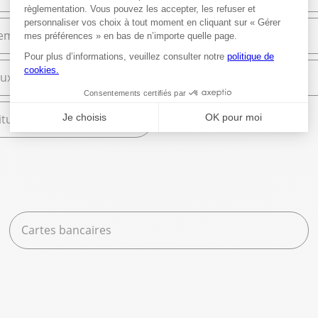
ement et Commerce
High Tech
ux
Librairie
tures scolaires
Cartes bancaires