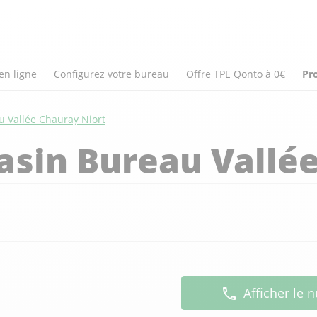
en ligne
Configurez votre bureau
Offre TPE Qonto à 0€
Pr
u Vallée Chauray Niort
asin Bureau Vallé
Afficher le