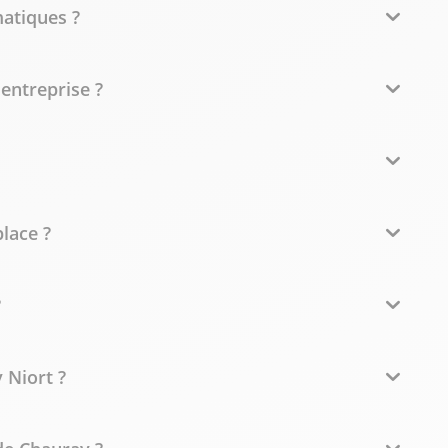
atiques ?
ntreprise ?
place ?
?
 Niort ?