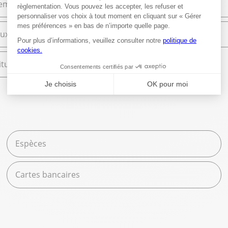
ement et Commerce
High Tech
ux
Librairie
tures scolaires
Espèces
Cartes bancaires