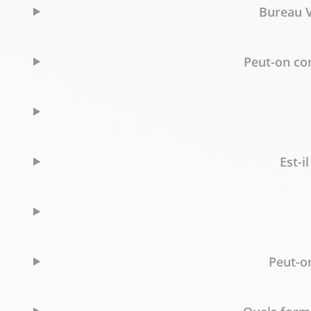
Bureau V
Peut-on co
Est-i
Peut-o