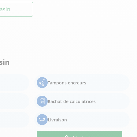
asin
sin
Tampons encreurs
Rachat de calculatrices
Livraison