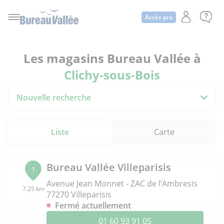
Accès pro
Les magasins Bureau Vallée à
Clichy-sous-Bois
Nouvelle recherche
Liste
Carte
Bureau Vallée Villeparisis
1
Avenue Jean Monnet - ZAC de l'Ambresis
7.25 km
77270 Villeparisis
Fermé actuellement
01 60 93 91 05