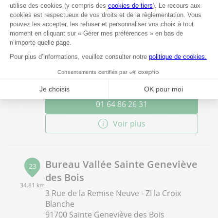
Bureau Vallée Villejust-
22
Courtaboeuf
34.3 km
2 Rue du Zéphyr
91140 Villejust
Fermé actuellement
01 64 86 26 31
Voir plus
Bureau Vallée Sainte Geneviève
23
des Bois
34.81 km
3 Rue de la Remise Neuve - ZI la Croix
Blanche
91700 Sainte Geneviève des Bois