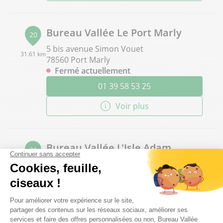
Bureau Vallée Le Port Marly
20
5 bis avenue Simon Vouet
31.61 km
78560 Port Marly
Fermé actuellement
01 39 58 53 25
Voir plus
Bureau Vallée L'Isle Adam
21
9000 rue de la gondole
32.67 km
95290 L'Isle-Adam
Fermé actuellement
09 81 98 30 06
Voir plus