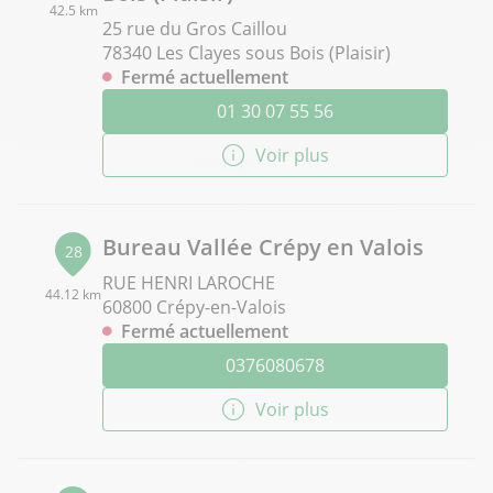
42.5 km
25 rue du Gros Caillou
78340 Les Clayes sous Bois (Plaisir)
Fermé actuellement
01 30 07 55 56
Voir plus
Bureau Vallée Crépy en Valois
28
RUE HENRI LAROCHE
44.12 km
60800 Crépy-en-Valois
Fermé actuellement
0376080678
Voir plus