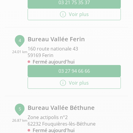
03 21 75 35 37
Voir plus
Bureau Vallée Ferin
4
160 route nationale 43
24.01 km
59169 Ferin
Fermé aujourd'hui
03 27 94 66 66
Voir plus
Bureau Vallée Béthune
5
Zone actipolis n°2
26.87 km
62232 Fouquières-lès-Béthune
Fermé aujourd'hui