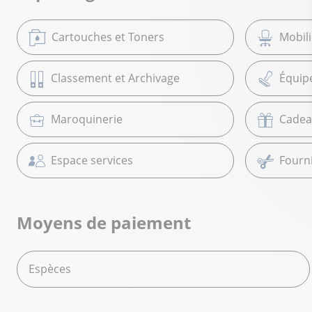
Cartouches et Toners
Mobil
Classement et Archivage
Équip
Maroquinerie
Cadea
Espace services
Fourni
Moyens de paiement
Espèces