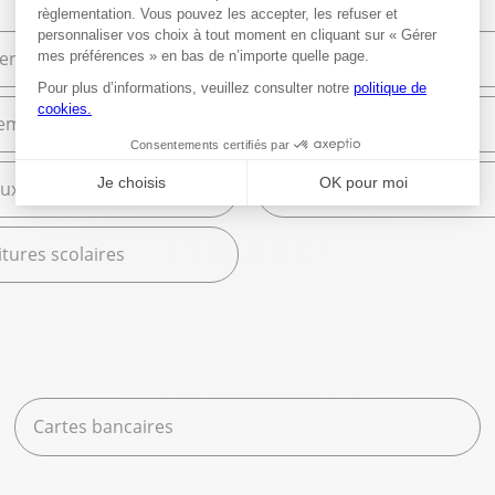
ier de bureau
Bureautique
ement et Commerce
High Tech
ux
Librairie
tures scolaires
Cartes bancaires