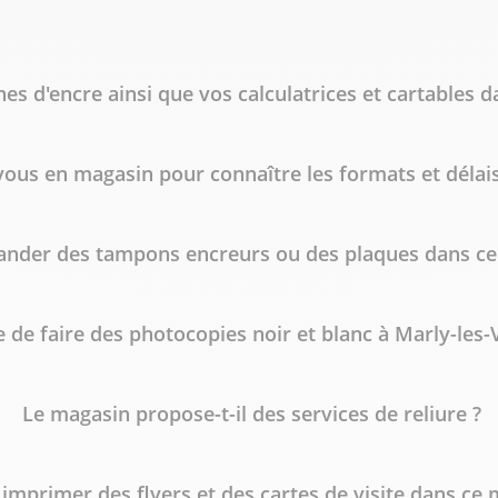
es d'encre ainsi que vos calculatrices et cartables d
ous en magasin pour connaître les formats et délais
der des tampons encreurs ou des plaques dans ce 
le de faire des photocopies noir et blanc à Marly-les
Le magasin propose-t-il des services de reliure ?
imprimer des flyers et des cartes de visite dans ce 