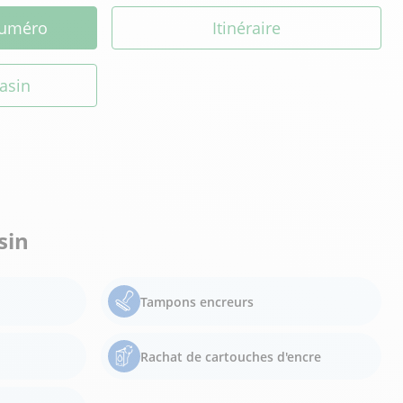
 numéro
Itinéraire
asin
sin
Tampons encreurs
Rachat de cartouches d'encre