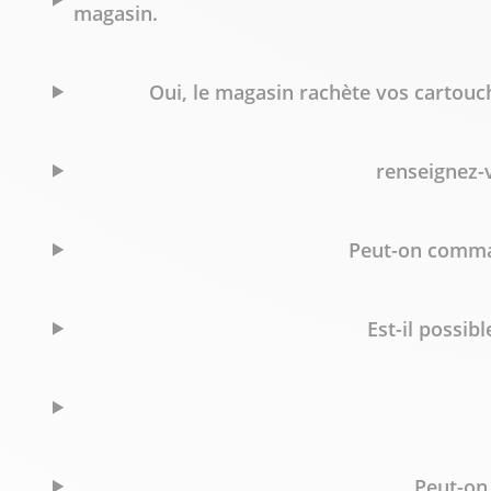
magasin.
Oui, le magasin rachète vos cartouch
renseignez-v
Peut-on comman
Est-il possib
Peut-on 