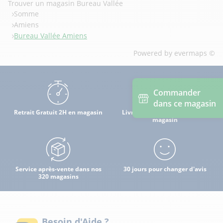
Trouver un magasin Bureau Vallée
Somme
Amiens
Bureau Vallée Amiens
Powered by
evermaps ©
Commander
dans ce magasin
Retrait Gratuit 2H en magasin
Livraison à domicile par mon
magasin
Service après-vente dans nos
30 jours pour changer d'avis
320 magasins
Besoin d'Aide ?