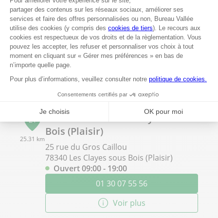
Bureau Vallée Villeparisis
20
Avenue Jean Monnet - ZAC de l'Ambresis
24.41 km
77270 Villeparisis
Fermé actuellement
01 60 93 91 05
Voir plus
Bureau Vallée Les Clayes sous
21
Bois (Plaisir)
25.31 km
25 rue du Gros Caillou
78340 Les Clayes sous Bois (Plaisir)
Ouvert 09:00 - 19:00
01 30 07 55 56
Voir plus