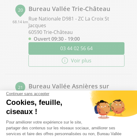
Bureau Vallée Trie-Château
20
Rue Nationale D981 - ZC La Croix St
68.14 km
Jacques
60590 Trie-Château
Ouvert 09:30 - 19:00
03 44 02 56 64
Voir plus
Bureau Vallée Asnières sur
21
Seine
70.21 km
49 avenue de la Marne
92600 Asnières sur Seine
Ouvert 10:00 - 19:00
01 47 33 03 90