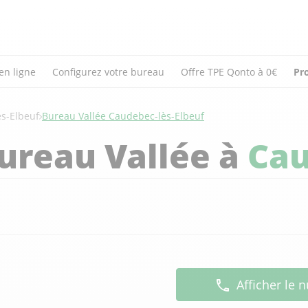
en ligne
Configurez votre bureau
Offre TPE Qonto à 0€
Pr
s-Elbeuf
Bureau Vallée Caudebec-lès-Elbeuf
ureau Vallée à
Cau
Afficher le