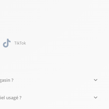
TikTok
gasin ?
iel usagé ?