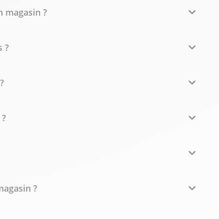
n magasin ?
s ?
?
 ?
 magasin ?