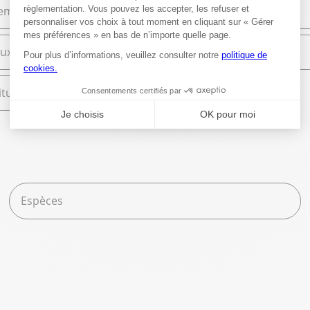
ement et Commerce
High Tech
ux
Librairie
tures scolaires
Espèces