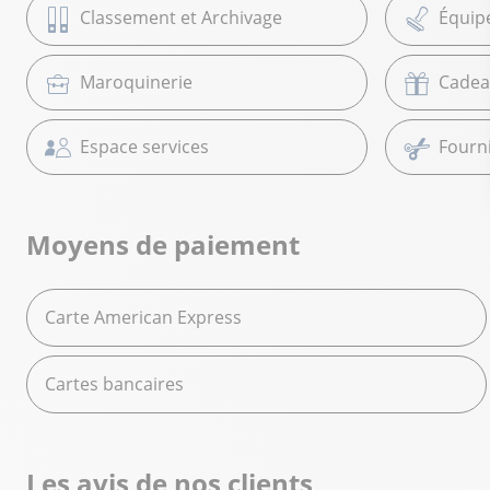
Classement et Archivage
Équip
Maroquinerie
Cadea
Espace services
Fourni
Moyens de paiement
Carte American Express
Cartes bancaires
Les avis de nos clients