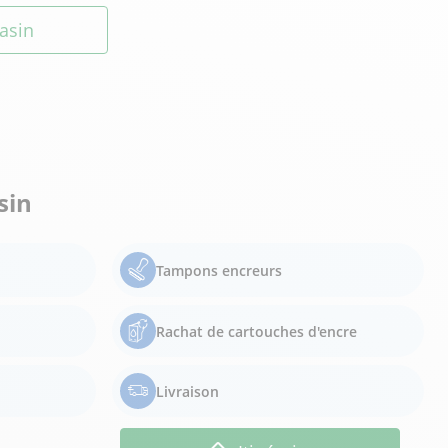
asin
sin
Tampons encreurs
Rachat de cartouches d'encre
Livraison