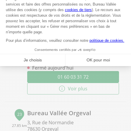
Fermé aujourd'hui
01 60 93 91 05
Voir plus
Bureau Vallée Lagny-sur-Marne
22
40 rue Branly
27.06 km
77400 Lagny-sur-Marne
Fermé aujourd'hui
01 60 03 31 72
Voir plus
Bureau Vallée Orgeval
23
3, Rue de Normandie
27.85 km
78630 Orgeval