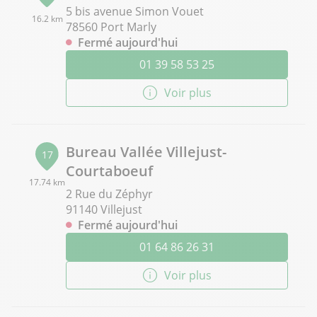
5 bis avenue Simon Vouet
16.2 km
78560 Port Marly
Fermé aujourd'hui
01 39 58 53 25
Voir plus
Bureau Vallée Villejust-
17
Courtaboeuf
17.74 km
2 Rue du Zéphyr
91140 Villejust
Fermé aujourd'hui
01 64 86 26 31
Voir plus