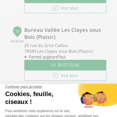
Voir plus
Bureau Vallée Les Clayes sous
20
Bois (Plaisir)
25.42 km
25 rue du Gros Caillou
78340 Les Clayes sous Bois (Plaisir)
Fermé aujourd'hui
01 30 07 55 56
Voir plus
Bureau Vallée Villeparisis
21
Avenue Jean Monnet - ZAC de l'Ambresis
25.57 km
77270 Villeparisis