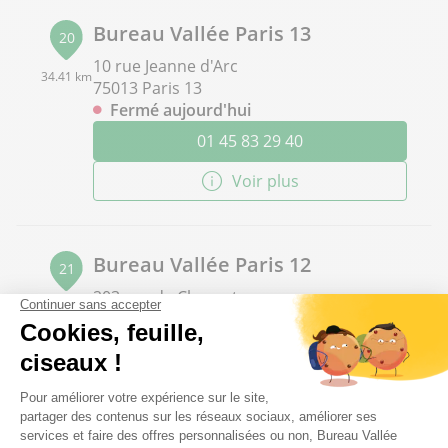
Bureau Vallée Paris 13
20
10 rue Jeanne d'Arc
34.41 km
75013 Paris 13
Fermé aujourd'hui
01 45 83 29 40
Voir plus
Bureau Vallée Paris 12
21
203 rue de Charenton
35.09 km
75012 Paris
Fermé actuellement
01 53 46 97 66
Voir plus