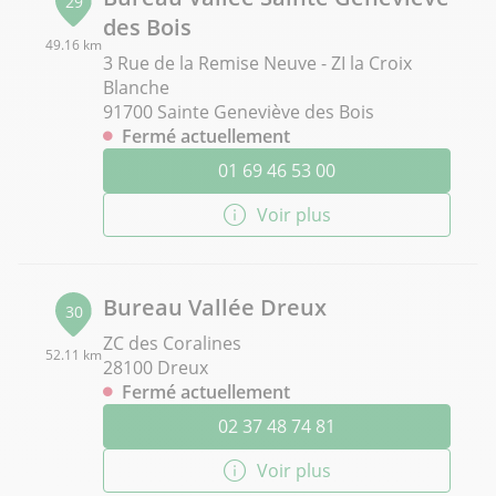
29
des Bois
49.16 km
3 Rue de la Remise Neuve - ZI la Croix
Blanche
91700 Sainte Geneviève des Bois
Fermé actuellement
01 69 46 53 00
Voir plus
Bureau Vallée Dreux
30
ZC des Coralines
52.11 km
28100 Dreux
Fermé actuellement
02 37 48 74 81
Voir plus