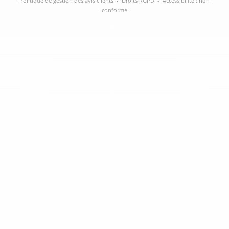
Politique de gestion des avis clients
-
Droits RGPD
-
Accessibilité : non
conforme