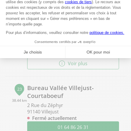
Bureau Vallée Trie-Château
22
Rue Nationale D981 - ZC La Croix St
35.47 km
Jacques
60590 Trie-Château
Fermé actuellement
03 44 02 56 64
Voir plus
Bureau Vallée Villejust-
23
Courtaboeuf
38.44 km
2 Rue du Zéphyr
91140 Villejust
Fermé actuellement
01 64 86 26 31