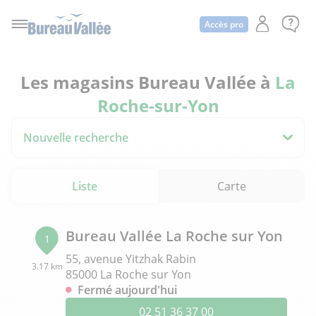
Accès pro
Les magasins Bureau Vallée à
La
Roche-sur-Yon
Nouvelle recherche
Liste
Carte
Bureau Vallée La Roche sur Yon
1
55, avenue Yitzhak Rabin
3.17 km
85000 La Roche sur Yon
Fermé aujourd'hui
02 51 36 37 00