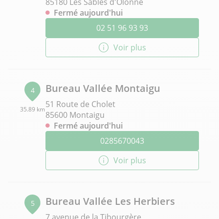
85180 Les Sables d'Olonne
Fermé aujourd'hui
02 51 96 93 93
Voir plus
Bureau Vallée Montaigu
4
51 Route de Cholet
35.89 km
85600 Montaigu
Fermé aujourd'hui
0285670043
Voir plus
Bureau Vallée Les Herbiers
5
7 avenue de la Tibourgère