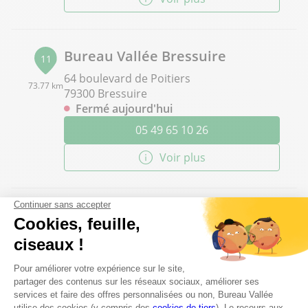
Bureau Vallée Bressuire
11
64 boulevard de Poitiers
73.77 km
79300 Bressuire
Fermé aujourd'hui
05 49 65 10 26
Voir plus
Bureau Vallée Pornic
12
11 rue du Traité de Lisbonne
74.73 km
44210 Pornic
Fermé aujourd'hui
02 40 21 55 55