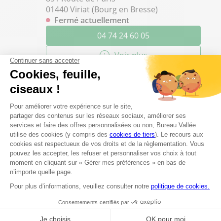
01440 Viriat (Bourg en Bresse)
Fermé actuellement
04 74 24 60 05
Voir plus
Bureau Vallée Belley
15
ZAC DE L’OUSSON
61.91 km
01300 BELLEY
Fermé actuellement
0482773030
Voir plus
Bureau Vallée Mâcon
16