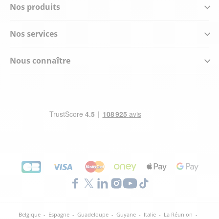
Nos produits
Nos services
Nous connaître
Belgique
-
Espagne
-
Guadeloupe
-
Guyane
-
Italie
-
La Réunion
-