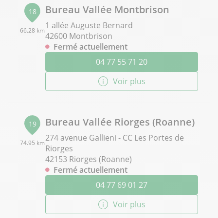
Bureau Vallée Montbrison
18
1 allée Auguste Bernard
66.28 km
42600 Montbrison
Fermé actuellement
04 77 55 71 20
Voir plus
Bureau Vallée Riorges (Roanne)
19
274 avenue Gallieni - CC Les Portes de
74.95 km
Riorges
42153 Riorges (Roanne)
Fermé actuellement
04 77 69 01 27
Voir plus