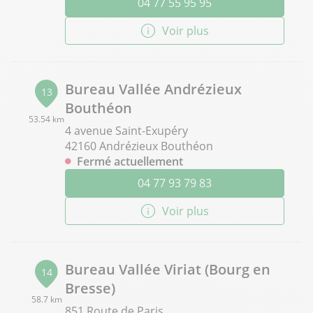
04 77 55 95 95
Voir plus
Bureau Vallée Andrézieux
13
Bouthéon
53.54 km
4 avenue Saint-Exupéry
42160 Andrézieux Bouthéon
Fermé actuellement
04 77 93 79 83
Voir plus
Bureau Vallée Viriat (Bourg en
14
Bresse)
58.7 km
851 Route de Paris