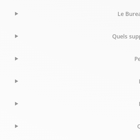
Le Burea
Quels sup
Pe
Q