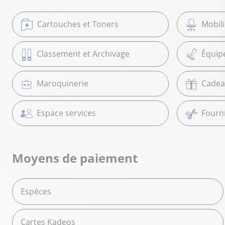
Cartouches et Toners
Mobil
Classement et Archivage
Équip
Maroquinerie
Cadea
Espace services
Fourni
Moyens de paiement
Espèces
Cartes Kadeos