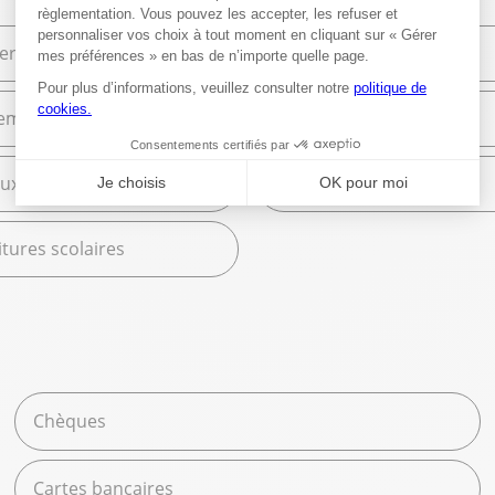
ier de bureau
Bureautique
ement et Commerce
High Tech
ux
Librairie
tures scolaires
Chèques
Cartes bancaires