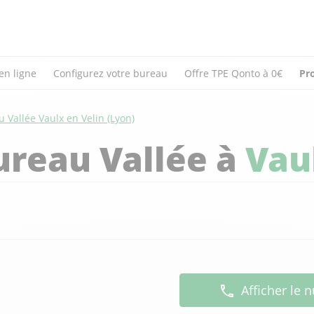
en ligne
Configurez votre bureau
Offre TPE Qonto à 0€
Pr
 Vallée Vaulx en Velin (Lyon)
ureau Vallée à
Vau
Afficher le