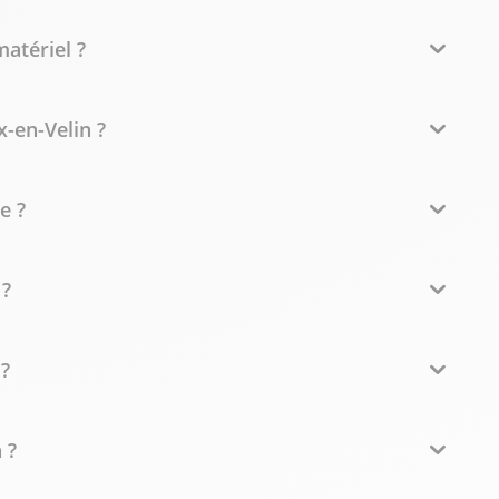
matériel ?
-en-Velin ?
e ?
 ?
 ?
 ?