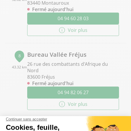
83440 Montauroux
Fermé aujourd'hui
04 94 60 28 03
Voir plus
Bureau Vallée Fréjus
8
26 rue des combattants d'Afrique du
43.32 km
Nord
83600 Fréjus
Fermé aujourd'hui
04 94 82 06 27
Voir plus
Bureau Vallée Draguignan
9