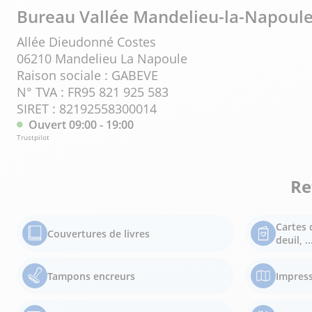
Bureau Vallée Mandelieu-la-Napoul
Allée Dieudonné Costes
06210 Mandelieu La Napoule
Raison sociale : GABEVE
N° TVA : FR95 821 925 583
SIRET : 82192558300014
Ouvert 09:00 - 19:00
Trustpilot
Re
Cartes 
Couvertures de livres
deuil, ..
Tampons encreurs
Impress