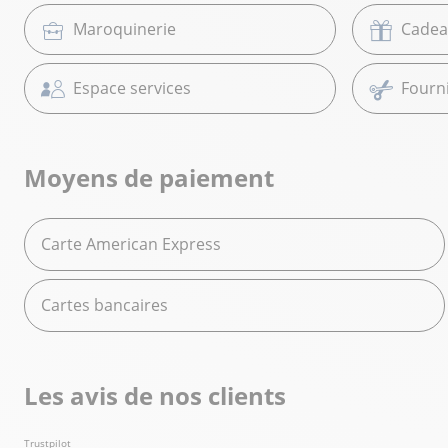
Maroquinerie
Cadea
Espace services
Fourni
Moyens de paiement
Carte American Express
Cartes bancaires
Les avis de nos clients
Trustpilot