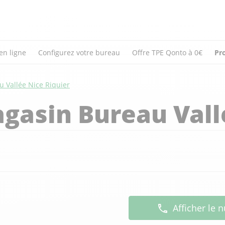
en ligne
Configurez votre bureau
Offre TPE Qonto à 0€
Pr
u Vallée Nice Riquier
gasin Bureau Vall
Afficher le