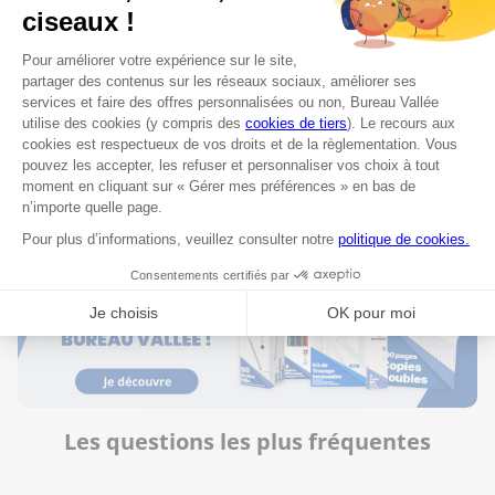
Bureau Vallée Orléans-Chécy
9
39, Rue Gustave Eiffel
65.63 km
45430 Chécy
Ouvert 10:00 - 12:30 et 13:30 - 19:00
02 38 23 38 20
Voir plus
Les questions les plus fréquentes