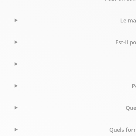
Le mag
Est-il p
P
Que
Quels for