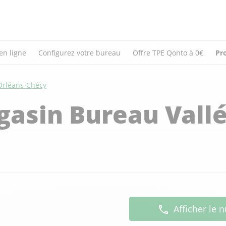
en ligne
Configurez votre bureau
Offre TPE Qonto à 0€
Pr
Orléans-Chécy
gasin Bureau Vall
Afficher le