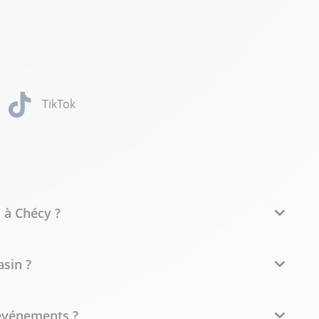
TikTok
 à Chécy ?
asin ?
événements ?