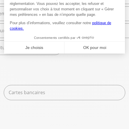
ement et Commerce
High Tech
ux
Librairie
tures scolaires
Cartes bancaires