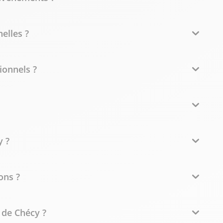
elles ?
ionnels ?
y ?
ons ?
 de Chécy ?