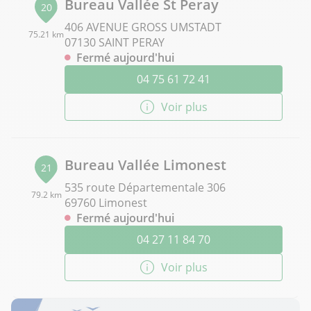
Bureau Vallée St Peray
20
406 AVENUE GROSS UMSTADT
75.21 km
07130 SAINT PERAY
Fermé aujourd'hui
04 75 61 72 41
Voir plus
Bureau Vallée Limonest
21
535 route Départementale 306
79.2 km
69760 Limonest
Fermé aujourd'hui
04 27 11 84 70
Voir plus