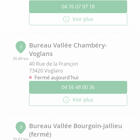
04 76 07 97 18
Voir plus
Bureau Vallée Chambéry-
2
Voglans
35.49 km
40 Rue de la Françon
73420 Voglans
Fermé aujourd'hui
04 56 48 00 36
Voir plus
Bureau Vallée Bourgoin-Jallieu
3
(fermé)
35.67 km