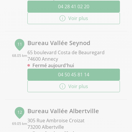
04 28 41 02 20
Voir plus
Bureau Vallée Seynod
11
65 boulevard Costa de Beauregard
68.05 km
74600 Annecy
Fermé aujourd'hui
04 50 45 81 14
Voir plus
Bureau Vallée Albertville
12
305 Rue Ambroise Croizat
69.05 km
73200 Albertville