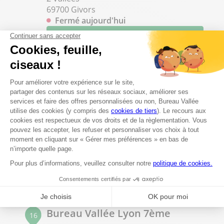
69700 Givors
Fermé aujourd'hui
04 72 49 20 29
Voir plus
Bureau Vallée Valence (Drome)
15
170 Chemin des couleures
70.37 km
26000 Valence
Fermé aujourd'hui
04 76 53 33 14
Voir plus
Bureau Vallée Lyon 7ème
16