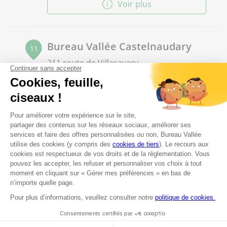
Voir plus
Bureau Vallée Castelnaudary
11
211 route de Villasavary
61.88 km
11400 Castelnaudary
Ouvert 09:00 - 12:30 et 13:30 - 19:00
04 11 21 00 20
Voir plus
Bureau Vallée Saint Girons
12
50 Avenue Aristide Bergès
70.46 km
09200 Saint Girons
Ouvert 09:00 - 12:30 et 13:30 - 19:00
05 61 01 46 39