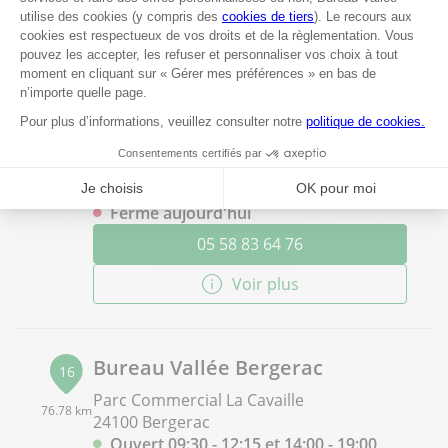
05 53 64 79 00
Voir plus
Bureau Vallée Biscarrosse
15
1001 Route de Parentis
70.19 km
40600 Biscarrosse
Fermé aujourd'hui
05 58 83 64 76
Voir plus
Bureau Vallée Bergerac
16
Parc Commercial La Cavaille
76.78 km
24100 Bergerac
Ouvert 09:30 - 12:15 et 14:00 - 19:00