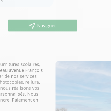
on
Naviguer
rnitures scolaires,
ureau avenue François
er de nos services
otocopies, reliure,
, nous réalisons vos
ersonnalisés. Nous
'encre. Paiement en