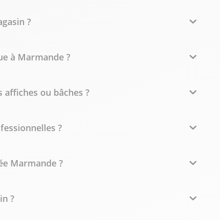
agasin ?
ique à Marmande ?
 affiches ou bâches ?
fessionnelles ?
llée Marmande ?
in ?