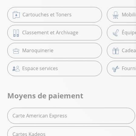
Cartouches et Toners
Mobil
Classement et Archivage
Équip
Maroquinerie
Cadea
Espace services
Fourni
Moyens de paiement
Carte American Express
Cartes Kadeos