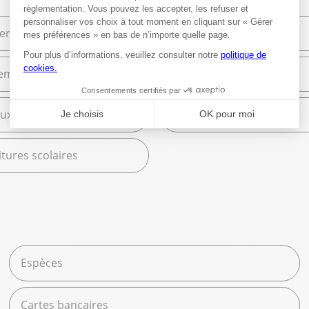
ier de bureau
Bureautique
ement et Commerce
High Tech
ux
Librairie
tures scolaires
Espèces
Cartes bancaires