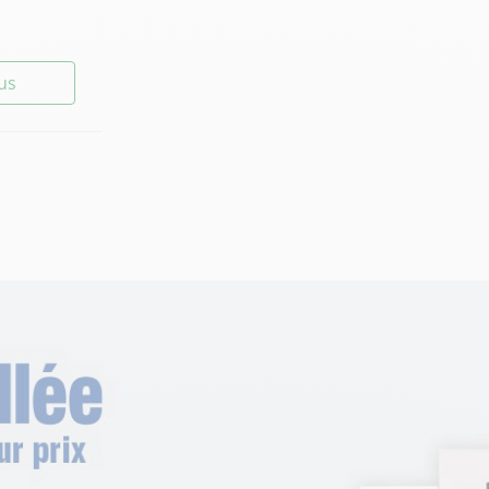
lus
lus