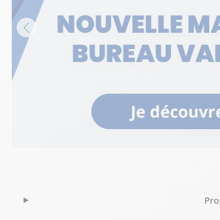
0412041819
Voir p
Bureau Vallée Nîmes
6
437 Cours Jean MONNET
44.49 km
30900 Nîmes
Fermé actuellement
0466363692
Voir p
Bureau Vallée Cavaillon
7
135 cours Bournissac
49.23 km
84300 Cavaillon
Fermé actuellement
04 90 72 92 14
Voir p
Pro