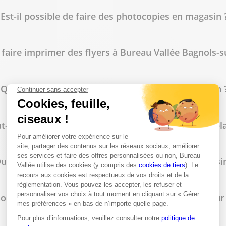
Est-il possible de faire des photocopies en magasin 
 faire imprimer des flyers à Bureau Vallée Bagnols-s
lus
Quels types de reliure sont disponibles en magasin 
t-on commander des tampons personnalisés sur pla
uelles fournitures de bureau trouve-t-on en magasin
lus
ls-sur-Cèze propose-t-il des tarifs spécifiques pour