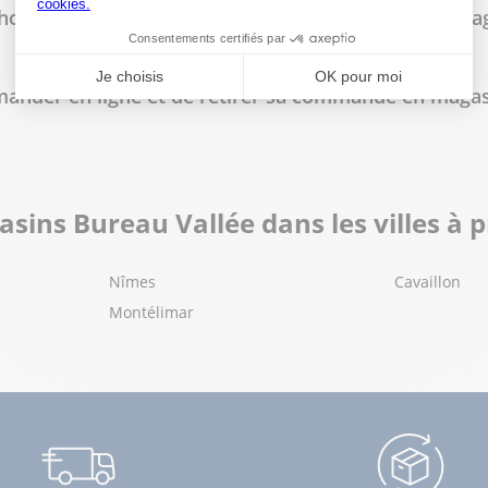
 horaires d'ouverture du magasin Bureau Vallée à Ba
lus
mmander en ligne et de retirer sa commande en magas
sins Bureau Vallée dans les villes à 
Nîmes
Cavaillon
lus
Montélimar