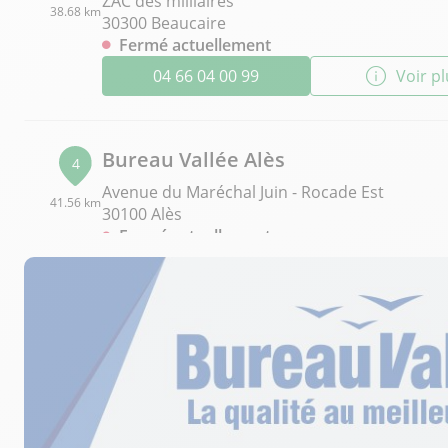
ZAC des milliaires
38.68 km
30300 Beaucaire
Fermé actuellement
04 66 04 00 99
Voir p
Bureau Vallée Alès
4
Avenue du Maréchal Juin - Rocade Est
41.56 km
30100 Alès
Fermé actuellement
04 66 55 60 10
Voir p
Bureau Vallée Montélimar
5
Rue Joseph Monard Pélissier
42.39 km
26200 Montélimar
Fermé actuellement