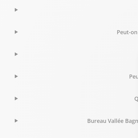
Bureau Vallée Arles
8
1 Avenue des Arches
55.33 km
13200 Arles
Peut-on
Fermé actuellement
04 90 43 33 33
Voir p
Bureau Vallée Vauvert
9
Peu
76 avenue Mas Saint Laurent
58.13 km
30600 Vauvert
Fermé actuellement
Q
04 48 06 53 83
Voir p
Bureau Vallée Bagno
Bureau Vallée Salon de Provence
10
132 avenue de Bachaga Boualem