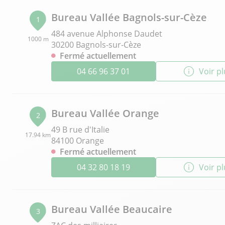
Bureau Vallée Bagnols-sur-Cèze
1
484 avenue Alphonse Daudet
1000 m
30200 Bagnols-sur-Cèze
Fermé actuellement
04 66 96 37 01
Voir p
Bureau Vallée Orange
2
49 B rue d'Italie
17.94 km
84100 Orange
Fermé actuellement
04 32 80 18 19
Voir p
Bureau Vallée Beaucaire
3