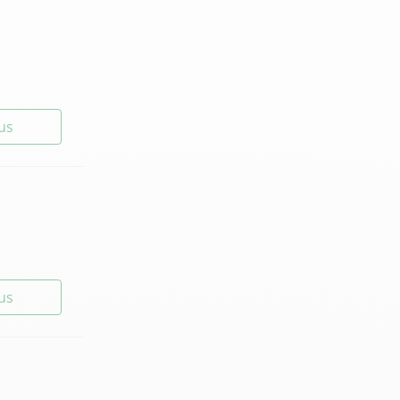
lus
lus