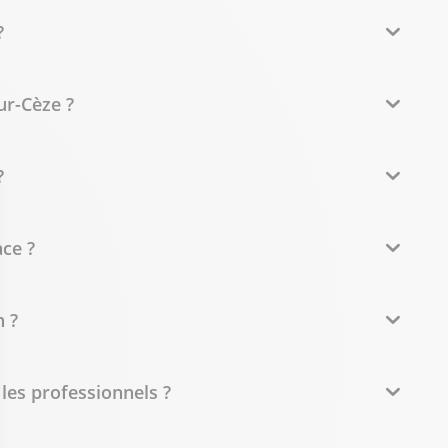
?
ur-Cèze ?
?
ce ?
 ?
 les professionnels ?