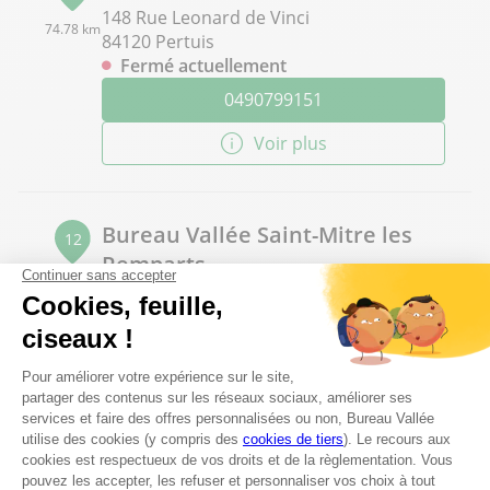
148 Rue Leonard de Vinci
74.78 km
84120 Pertuis
Fermé actuellement
0490799151
Voir plus
Bureau Vallée Saint-Mitre les
12
Remparts
78.85 km
2 avenue des peupliers
13920 Saint-Mitre les Remparts
Fermé actuellement
04 42 06 06 53
Voir plus