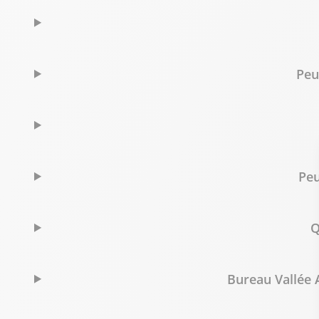
Bureau Vallée Ollioules
8
127 chemin de la Capellane
29.68 km
Peu
83190 Ollioules
Fermé actuellement
04 94 98 21 61
Voir p
Bureau Vallée Toulon - La Garde
Peu
9
Avenue Robespierre / ZAC des 4 chemins
41.31 km
83130 La Garde
Q
Fermé actuellement
04 94 58 58 35
Voir p
Bureau Vallée A
Bureau Vallée Brignoles
10