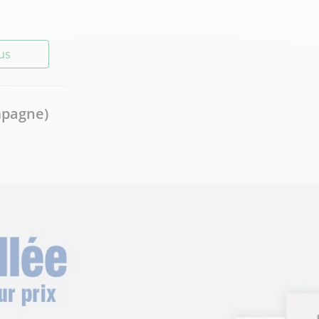
lus
mpagne)
lus