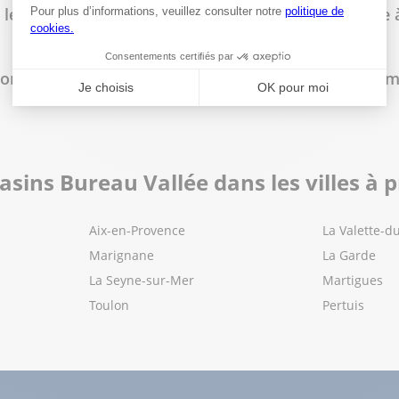
 les horaires d'ouverture du magasin Bureau Vallée
e commander en ligne et de retirer sa commande en 
lus
sins Bureau Vallée dans les villes à 
Aix-en-Provence
La Valette-d
lus
Marignane
La Garde
La Seyne-sur-Mer
Martigues
Toulon
Pertuis
arts