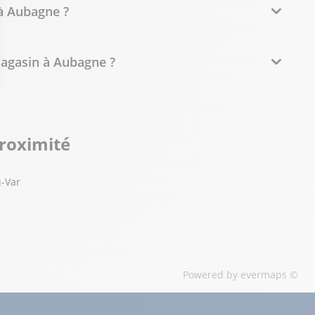
 à Aubagne ?
magasin à Aubagne ?
proximité
u-Var
Powered by
evermaps ©