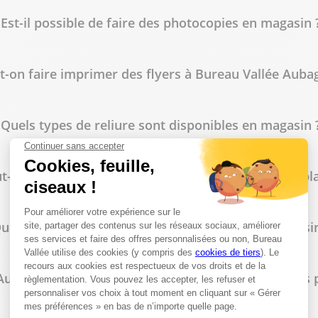
Est-il possible de faire des photocopies en magasin 
t-on faire imprimer des flyers à Bureau Vallée Auba
lus
Quels types de reliure sont disponibles en magasin 
t-on commander des tampons personnalisés sur pla
uelles fournitures de bureau trouve-t-on en magasin
lus
ubagne propose-t-il des tarifs spécifiques pour les 