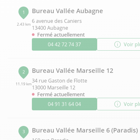
Bureau Vallée Aubagne
1
6 avenue des Caniers
2.43 km
13400 Aubagne
Fermé actuellement
04 42 72 74 37
Voir p
Bureau Vallée Marseille 12
2
34 rue Gaston de Flotte
11.19 km
13000 Marseille 12
Fermé actuellement
04 91 31 64 04
Voir p
Bureau Vallée Marseille 6 (Paradis)
3