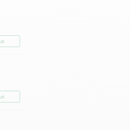
lus
lus