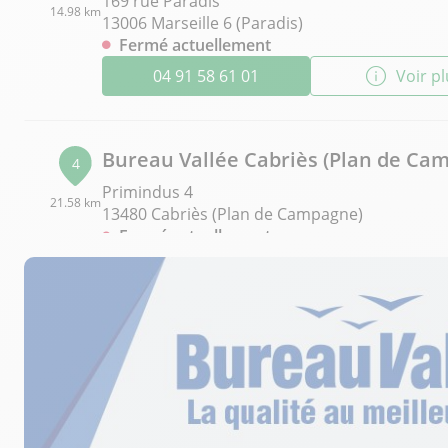
169 rue Paradis
14.98 km
13006 Marseille 6 (Paradis)
Fermé actuellement
04 91 58 61 01
Voir p
Bureau Vallée Cabriès (Plan de Ca
4
Primindus 4
21.58 km
13480 Cabriès (Plan de Campagne)
Fermé actuellement
04 42 77 36 32
Voir p
Bureau Vallée Aix Pioline
5
100 Avenue du Camps de Menthe
27.26 km
13090 Aix en Provence
Fermé actuellement