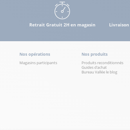
04 42 06 06 53
Voir p
Retrait Gratuit 2H en magasin
Livraison
Bureau Vallée Salon de Provence
13
132 avenue de Bachaga Boualem
54.99 km
13300 Salon de Provence
Nos opérations
Nos produits
Fermé actuellement
Magasins participants
Produits reconditionnés
04 42 55 86 77
Voir p
Guides d'achat
Bureau Vallée le blog
Bureau Vallée Manosque
14
Avenue des Pres Combaux
61.5 km
04100 Manosque
Fermé actuellement
04 92 87 67 25
Voir p