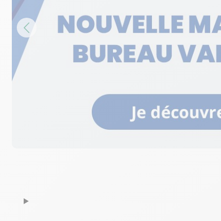
04 42 17 30 16
Voir p
Bureau Vallée Aix en Provence
6
12 avenue de la République
28.16 km
13100 Aix en Provence
Fermé actuellement
04 42 58 63 68
Voir p
Bureau Vallée Saint Maximin la Sai
7
Baume
29.26 km
ZA Chemin d'Aix - Avenue de la Maximinoise
83470 Saint Maximin la Sainte Baume
Fermé actuellement
04 94 69 42 74
Voir p