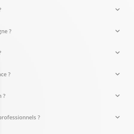
?
gne ?
?
ce ?
 ?
professionnels ?