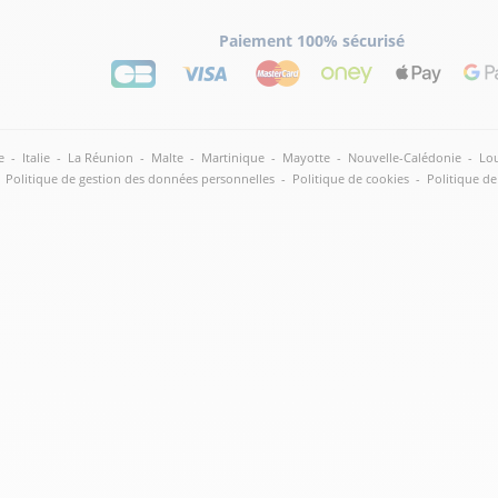
Paiement 100% sécurisé
e
-
Italie
-
La Réunion
-
Malte
-
Martinique
-
Mayotte
-
Nouvelle-Calédonie
-
Lou
lus
Politique de gestion des données personnelles
-
Politique de cookies
-
Politique de
lus