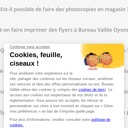
Est-il possible de faire des photocopies en magasin 
t-on faire imprimer des flyers à Bureau Vallée Oyon
lus
Quels types de reliure sont disponibles en magasin 
t-on commander des tampons personnalisés sur pla
uelles fournitures de bureau trouve-t-on en magasin
lus
yonnax propose-t-il des tarifs spécifiques pour les 
thy-