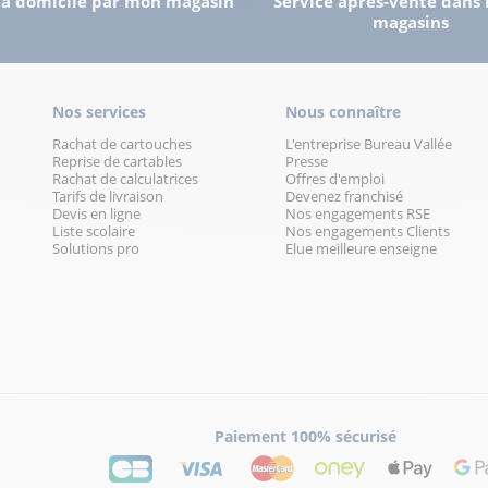
 à domicile par mon magasin
Service après-vente dans 
magasins
lus
Nos services
Nous connaître
Rachat de cartouches
L'entreprise Bureau Vallée
Reprise de cartables
Presse
Rachat de calculatrices
Offres d'emploi
Tarifs de livraison
Devenez franchisé
Devis en ligne
Nos engagements RSE
Liste scolaire
Nos engagements Clients
Solutions pro
Elue meilleure enseigne
lus
Paiement 100% sécurisé
lus