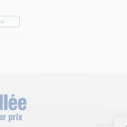
lus
lus