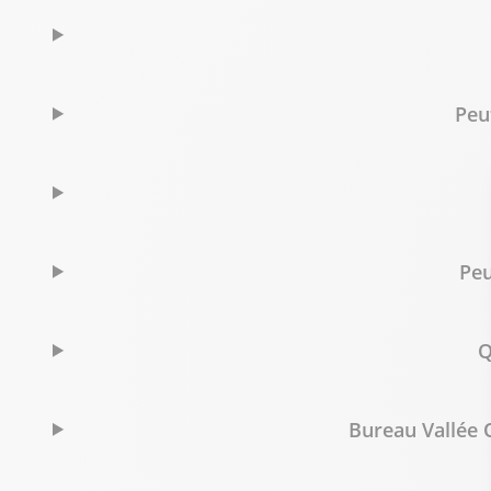
Bureau Vallée Belley
8
ZAC DE L’OUSSON
56.2 km
Peu
01300 BELLEY
Fermé actuellement
0482773030
Voir p
Bureau Vallée Champagnole
Peu
9
545 avenue de Lattre de Tassigny
58.03 km
39300 Champagnole
Q
Fermé actuellement
03 39 61 00 09
Voir p
Bureau Vallée O
Bureau Vallée Thonon-les-Bains (An
10