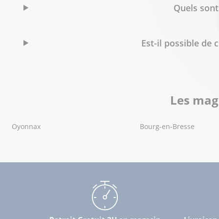
sur-Léman)
Quels sont
61.58 km
4 Boulevard du Pré Biollat
74200 Anthy-sur-Léman
Est-il possible d
Fermé actuellement
04 50 81 62 30
Voir p
Les maga
Bureau Vallée Mâcon
11
76 route de Lyon
64.78 km
Oyonnax
Bourg-en-Bresse
71000 Mâcon
Fermé actuellement
03 85 29 27 15
Voir p
Bureau Vallée Beynost
12
1351 chemin des Malettes
70.37 km