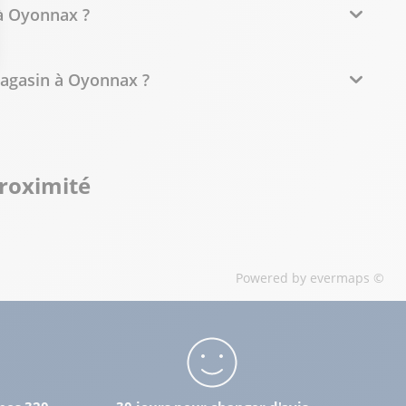
 à Oyonnax ?
magasin à Oyonnax ?
proximité
Powered by
evermaps ©