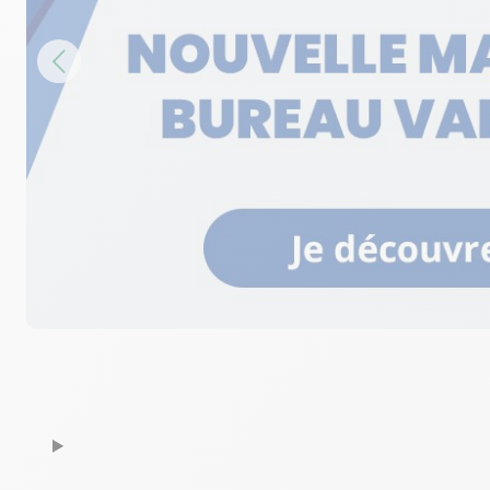
Fermé actuellement
04 50 22 96 40
Voir p
Bureau Vallée Ville-la-Grand (Anne
6
21 Rue de Montréal
48.89 km
74100 Ville-la-Grand
Fermé actuellement
04 50 79 88 10
Voir p
Bureau Vallée Seynod
7
65 boulevard Costa de Beauregard
54.62 km
74600 Annecy
Fermé actuellement
04 50 45 81 14
Voir p