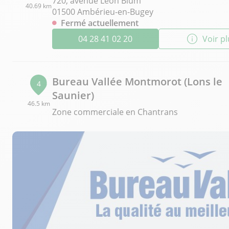
720, avenue Léon Blum
40.69 km
01500 Ambérieu-en-Bugey
Fermé actuellement
04 28 41 02 20
Voir p
Bureau Vallée Montmorot (Lons le
4
Saunier)
46.5 km
Zone commerciale en Chantrans
39570 Montmorot
Fermé actuellement
03 84 44 44 68
Voir p
Bureau Vallée Epagny (Annecy)
5
810 Rue du Centre
48.6 km
74330 Epagny Metz-Tessy