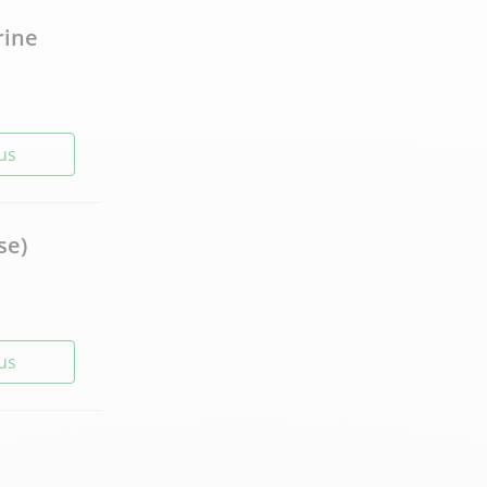
rine
lus
se)
lus