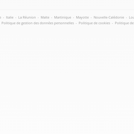
e
-
Italie
-
La Réunion
-
Malte
-
Martinique
-
Mayotte
-
Nouvelle-Calédonie
-
Lou
ne
Politique de gestion des données personnelles
-
Politique de cookies
-
Politique de
lus
an-
lus