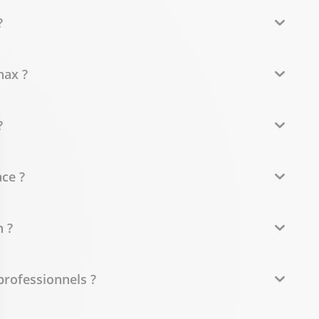
?
nax ?
?
ce ?
 ?
professionnels ?