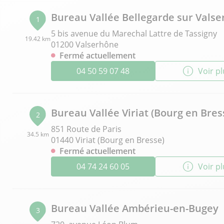
Bureau Vallée Bellegarde sur Valse
1
5 bis avenue du Marechal Lattre de Tassigny
19.42 km
01200 Valserhône
Fermé actuellement
04 50 59 07 48
Voir p
Bureau Vallée Viriat (Bourg en Bres
2
851 Route de Paris
34.5 km
01440 Viriat (Bourg en Bresse)
Fermé actuellement
04 74 24 60 05
Voir p
Bureau Vallée Ambérieu-en-Bugey
3