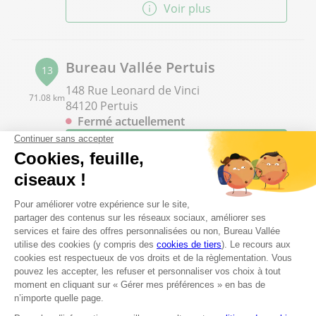
Voir plus
Bureau Vallée Pertuis
13
148 Rue Leonard de Vinci
71.08 km
84120 Pertuis
Fermé actuellement
0490799151
Voir plus
Bureau Vallée Manosque
14
Avenue des Pres Combaux
73.11 km
04100 Manosque
Fermé actuellement
04 92 87 67 25