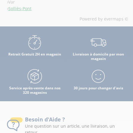
Var
Solliès-Pont
Powered by
evermaps ©
Retrait Gratuit 2H en magasin
Livraison à domicile par mon
magasin
Service après-vente dans nos
30 jours pour changer d'avis
320 magasins
Besoin d'Aide ?
Une question sur un article, une livraison, un
retour...