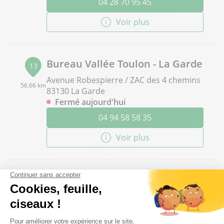
04 28 70 95 45
Voir plus
Bureau Vallée Toulon - La Garde
13
Avenue Robespierre / ZAC des 4 chemins
56.66 km
83130 La Garde
Fermé aujourd'hui
04 94 58 58 35
Voir plus
Bureau Vallée Cavaillon
14
135 cours Bournissac
61.28 km
84300 Cavaillon
Fermé aujourd'hui