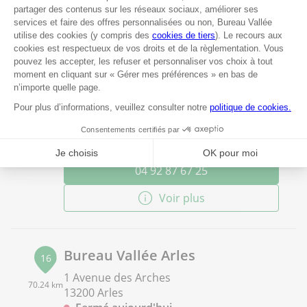
04 90 72 92 14
Voir plus
Bureau Vallée Manosque
15
Avenue des Pres Combaux
61.65 km
04100 Manosque
Fermé aujourd'hui
04 92 87 67 25
Voir plus
Bureau Vallée Arles
16
1 Avenue des Arches
70.24 km
13200 Arles