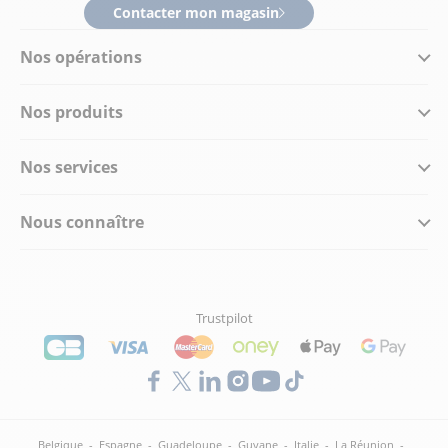
Contacter mon magasin
Nos opérations
Nos produits
Nos services
Nous connaître
Trustpilot
Belgique
-
Espagne
-
Guadeloupe
-
Guyane
-
Italie
-
La Réunion
-