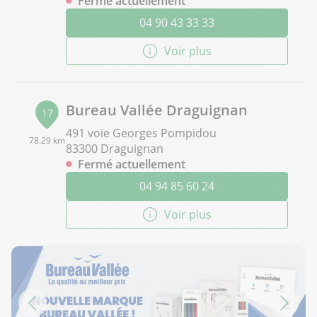
Fermé actuellement
04 90 43 33 33
Voir plus
Bureau Vallée Draguignan
17
491 voie Georges Pompidou
78.29 km
83300 Draguignan
Fermé actuellement
04 94 85 60 24
Voir plus