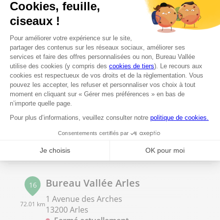
04 90 72 92 14
Voir plus
Bureau Vallée Toulon - La Garde
15
Avenue Robespierre / ZAC des 4 chemins
56.69 km
83130 La Garde
Fermé actuellement
04 94 58 58 35
Voir plus
Bureau Vallée Arles
16
1 Avenue des Arches
72.01 km
13200 Arles