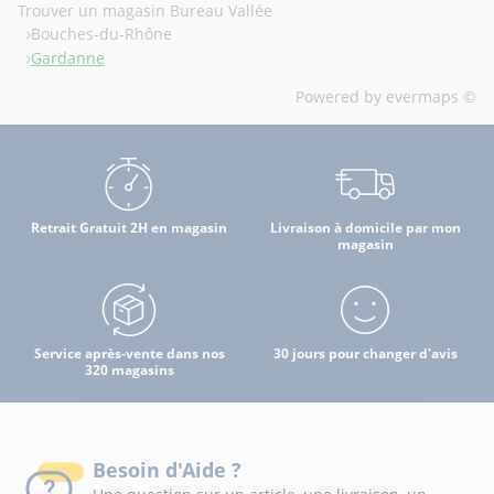
Trouver un magasin Bureau Vallée
Bouches-du-Rhône
Gardanne
Powered by
evermaps ©
Retrait Gratuit 2H en magasin
Livraison à domicile par mon
magasin
Service après-vente dans nos
30 jours pour changer d'avis
320 magasins
Besoin d'Aide ?