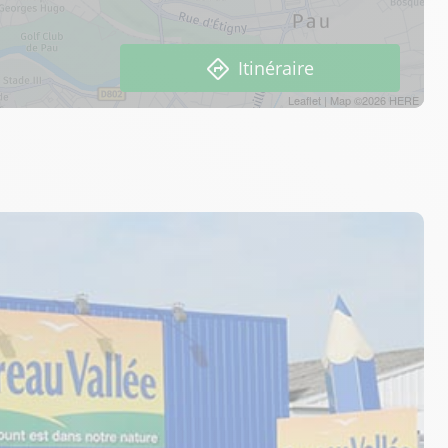
Itinéraire
Leaflet
| Map ©2026
HERE