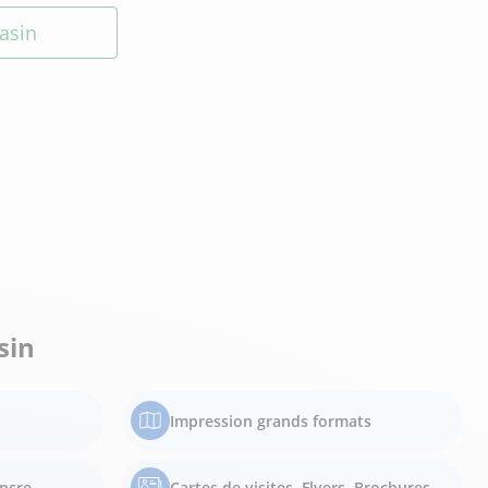
asin
sin
Impression grands formats
encre
Cartes de visites, Flyers, Brochures, ...