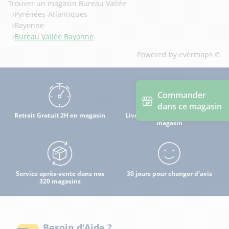
Trouver un magasin Bureau Vallée
Pyrénées-Atlantiques
Bayonne
Bureau Vallée Bayonne
Powered by
evermaps ©
Commander
dans ce magasin
Retrait Gratuit 2H en magasin
Livraison à domicile par mon
magasin
Service après-vente dans nos
30 jours pour changer d'avis
320 magasins
Besoin d'Aide ?