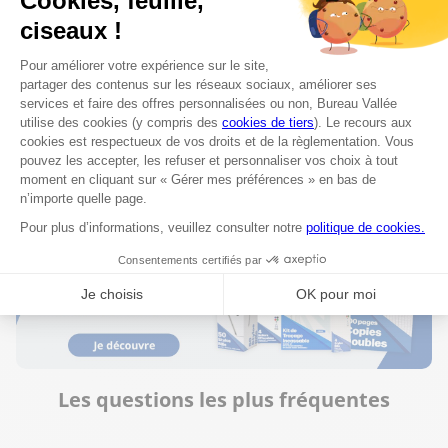
Bureau Vallée Liévin
9
43 rue Daguerre
72.77 km
62800 Liévin
Fermé aujourd'hui
03 59 61 77 38
Voir plus
Les questions les plus fréquentes