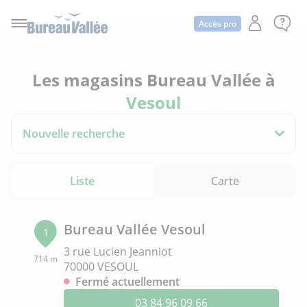
Accès pro
Les magasins Bureau Vallée à
Vesoul
Nouvelle recherche
Liste
Carte
Bureau Vallée Vesoul
1
3 rue Lucien Jeanniot
714 m
70000 VESOUL
Fermé actuellement
03 84 96 09 66