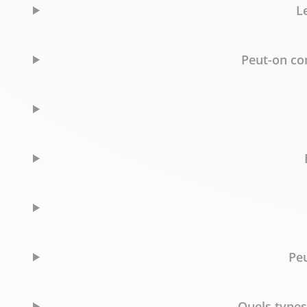
L
Peut-on c
Peu
Quels types