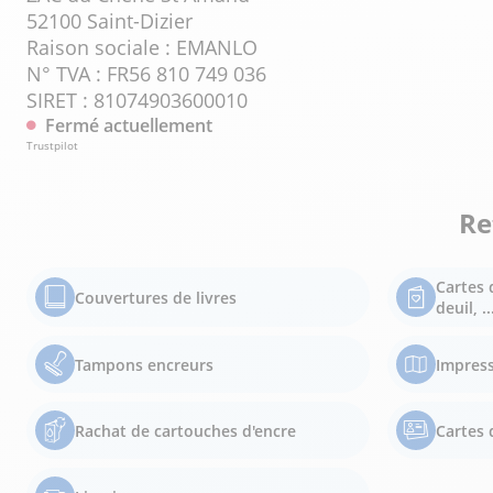
52100 Saint-Dizier
Raison sociale : EMANLO
N° TVA : FR56 810 749 036
SIRET : 81074903600010
Fermé actuellement
Trustpilot
Re
Cartes 
Couvertures de livres
deuil, ..
Tampons encreurs
Impress
Rachat de cartouches d'encre
Cartes d