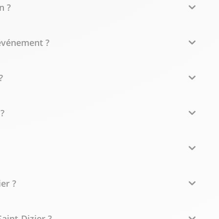
n ?
événement ?
?
 ?
er ?
aint-Dizier ?