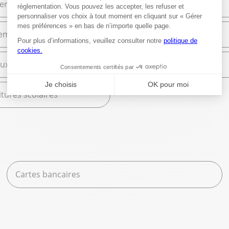
ier de bureau
Bureautique
ement et Commerce
High Tech
ux
Librairie
tures scolaires
Cartes bancaires