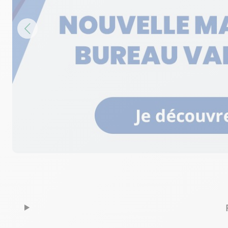
Ouvert 08:30 - 19:00
03 89 21 86 07
Voir p
Bureau Vallée Saint Dié des Vosges
6
2, rue Emile Durkheim - Zone Commerciale Hel
68.29 km
88100 Saint Dié des Vosges
Fermé actuellement
03 29 51 56 02
Voir p
Bureau Vallée Sarreguemines
7
5 rue des Ormes
78.63 km
57200 Sarreguemines
Fermé actuellement
03 72 60 62 30
Voir p