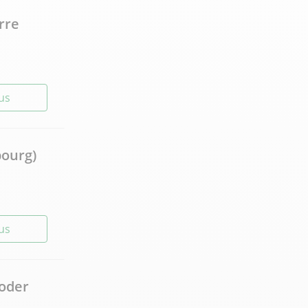
rre
lus
bourg)
lus
oder