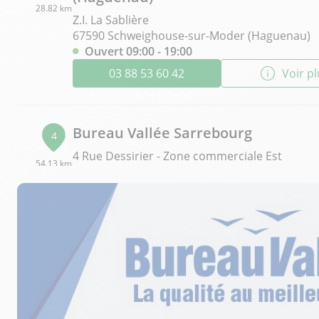
28.82 km
Z.I. La Sablière
67590 Schweighouse-sur-Moder (Haguenau)
Ouvert 09:00 - 19:00
03 88 53 60 42
Voir p
Bureau Vallée Sarrebourg
4
4 Rue Dessirier - Zone commerciale Est
54.13 km
57400 Sarrebourg
Fermé actuellement
03 87 24 67 13
Voir p
Bureau Vallée Colmar
5
120 rue André Kiener
58.99 km
68000 Colmar