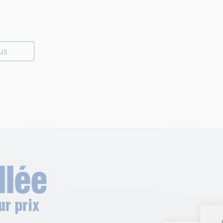
lus
lus