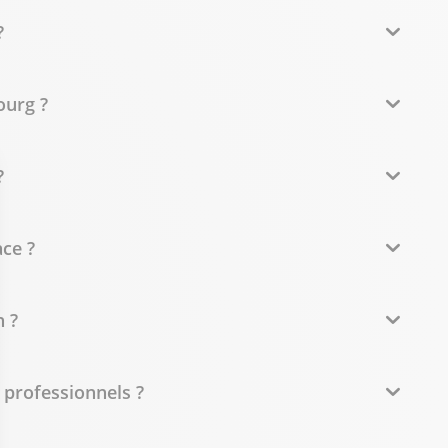
?
ourg ?
?
ce ?
 ?
 professionnels ?