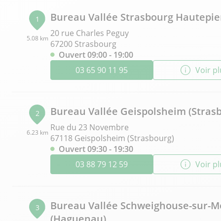
Bureau Vallée Strasbourg Hautepie
1
20 rue Charles Peguy
5.08 km
67200 Strasbourg
Ouvert 09:00 - 19:00
03 65 90 11 95
Voir p
Bureau Vallée Geispolsheim (Stras
2
Rue du 23 Novembre
6.23 km
67118 Geispolsheim (Strasbourg)
Ouvert 09:30 - 19:30
03 88 79 12 59
Voir p
Bureau Vallée Schweighouse-sur-M
3
(Haguenau)