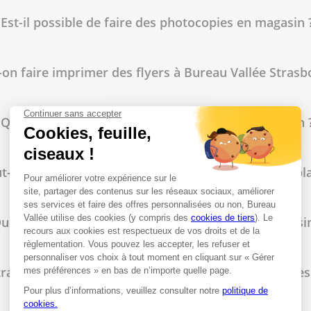
Est-il possible de faire des photocopies en magasin 
-on faire imprimer des flyers à Bureau Vallée Strasb
Quels types de reliure sont disponibles en magasin 
t-on commander des tampons personnalisés sur pla
uelles fournitures de bureau trouve-t-on en magasin
rasbourg propose-t-il des tarifs spécifiques pour les