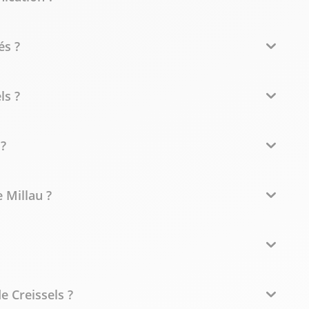
és ?
ls ?
 ?
 Millau ?
e Creissels ?