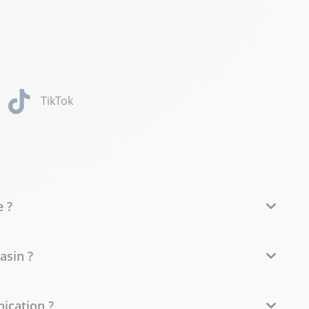
TikTok
e ?
asin ?
ication ?