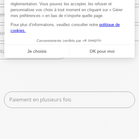
ement et Commerce
High Tech
ux
Librairie
tures scolaires
Paiement en plusieurs fois