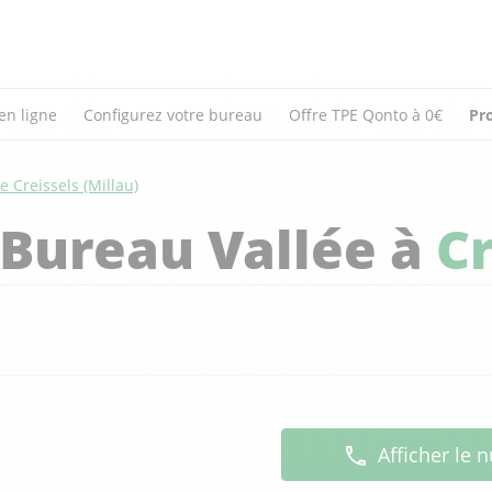
en ligne
Configurez votre bureau
Offre TPE Qonto à 0€
Pr
e Creissels (Millau)
Bureau Vallée à
Cr
Afficher le