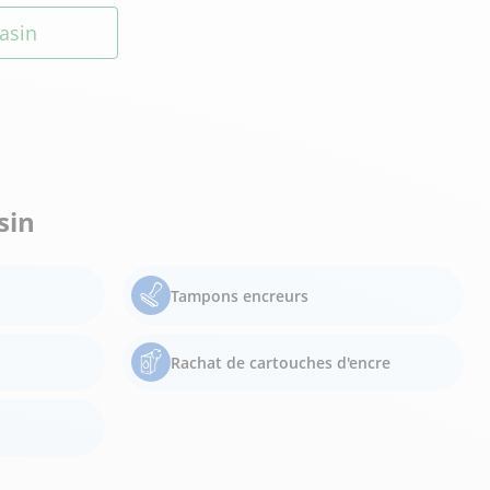
asin
sin
Tampons encreurs
Rachat de cartouches d'encre