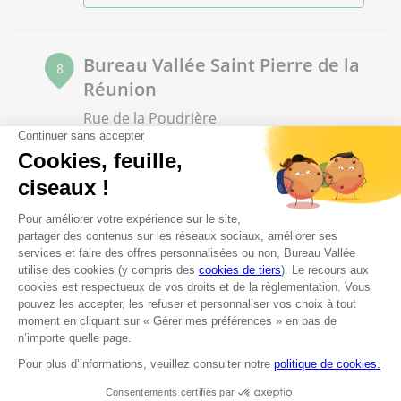
Bureau Vallée Saint Pierre de la
8
Réunion
Rue de la Poudrière
97410 Saint Pierre de la Réunion
Fermé actuellement
02 62 38 14 20
Voir plus
Bureau Vallée St Leu
9
9 rue Canne Bambou Piton-Saint-Leu
97424 Saint Leu
Fermé actuellement
02 62 86 08 91