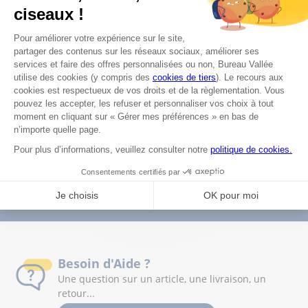
Les magasins Bureau Vallée dans le département Lot
Powered by
evermaps ©
Retrait Gratuit 2H en magasin
Livraison à domicile par mon
magasin
Service après-vente dans nos
30 jours pour changer d'avis
320 magasins
Besoin d'Aide ?
Une question sur un article, une livraison, un
retour...